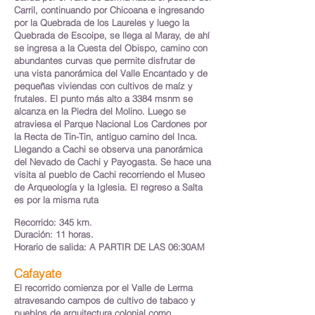
Carril, continuando por Chicoana e ingresando
por la Quebrada de los Laureles y luego la
Quebrada de Escoipe, se llega al Maray, de ahí
se ingresa a la Cuesta del Obispo, camino con
abundantes curvas que permite disfrutar de
una vista panorámica del Valle Encantado y de
pequeñas viviendas con cultivos de maíz y
frutales. El punto más alto a 3384 msnm se
alcanza en la Piedra del Molino. Luego se
atraviesa el Parque Nacional Los Cardones por
la Recta de Tin-Tin, antiguo camino del Inca.
Llegando a Cachi se observa una panorámica
del Nevado de Cachi y Payogasta. Se hace una
visita al pueblo de Cachi recorriendo el Museo
de Arqueología y la Iglesia. El regreso a Salta
es por la misma ruta
Recorrido: 345 km.
Duración: 11 horas.
Horario de salida: A PARTIR DE LAS 06:30AM
Cafayate
El recorrido comienza por el Valle de Lerma
atravesando campos de cultivo de tabaco y
pueblos de arquitectura colonial como