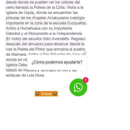
desde donde se pueden ver los colores del
cerro llamado la Pollera de la Colla. Visita a la
Iglesia de Uquía, donde se encuentran las
pinturas de los Ángeles Arcabuceros (vestigio
importante en la zona de la escuela Cuzqueña).
Arribo a Humahuaca con su importante
Catedral y el Monumento a la Independencia
(El Indio) del escultor Soto Avendaño. Regreso
después del almuerzo para observar desde la
ruta la Paleta del Pintor que enmarca el pueblo
de Maimara. Arribo a San Salvador de Jujuy en
donde se visitará el Salón de la Bandera y la
¿Cómo podemos ayudarte?
Iglesia Catedral, con su característico púlpito
tallado en madera y laminado en oro y las
estatuas de Lola Mora.
1
Volver