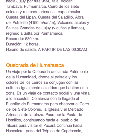
hacia Jujuy por ruta 9/34, Yala, Volcán,
Tumbaya, Purmamarca, Cerro de los siete
colores y mercado artesanal, espectacular
Cuesta del Lipan, Cuesta del Saladillo, Abra
del Potrerillo (4150 m/s/n/m), Volcanes azules y
Salinas Grandes de Jujuy (vicuñas y llamas),
regreso a Salta por Purmamarca.
Recorrido: 530 km.
Duración: 12 horas.
Horario de salida: A PARTIR DE LAS 06:30AM
Quebrada de Humahuaca
Un viaje por la Quebrada declarada Patrimonio
de la Humanidad, donde el paisaje y los
colores de los cerros se conjugan con las
culturas igualmente coloridas que habitan esta
zona. Es un viaje de contacto social y una vista
a lo ancestral. Comienza con la llegada al
Pueblito de Purmamarca para observar el Cerro
de los Siete Colores, la Iglesia y el Mercado
Artesanal de la plaza. Paso por la Posta de
Hornillos, continuando hacia el pueblo de
Tilcara para visitar el Pucará Continua hacia
Huacalera, paso del Trópico de Capricornio,