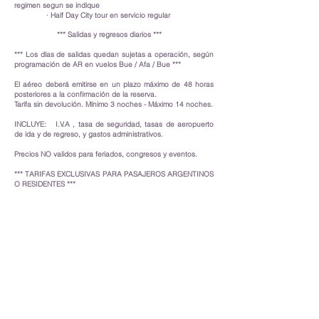
regimen segun se indique
· Half Day City tour en servicio regular
*** Salidas y regresos diarios ***
*** Los días de salidas quedan sujetas a operación, según
programación de AR en vuelos Bue / Afa / Bue ***
El aéreo deberá emitirse en un plazo máximo de 48 horas
posteriores a la confirmación de la reserva.
Tarifa sin devolución. Mínimo 3 noches - Máximo 14 noches.
INCLUYE: I.V.A , tasa de seguridad, tasas de aeropuerto
de ida y de regreso, y gastos administrativos.
Precios NO validos para feriados, congresos y eventos.
*** TARIFAS EXCLUSIVAS PARA PASAJEROS ARGENTINOS
O RESIDENTES ***