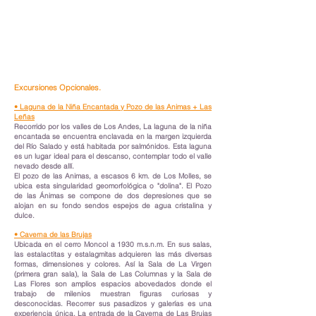
Excursiones Opcionales.
• Laguna de la Niña Encantada y Pozo de las Animas + Las
Leñas
Recorrido por los valles de Los Andes, La laguna de la niña
encantada se encuentra enclavada en la margen izquierda
del Río Salado y está habitada por salmónidos. Esta laguna
es un lugar ideal para el descanso, contemplar todo el valle
nevado desde allí.
El pozo de las Animas, a escasos 6 km. de Los Molles, se
ubica esta singularidad geomorfológica o "dolina". El Pozo
de las Ánimas se compone de dos depresiones que se
alojan en su fondo sendos espejos de agua cristalina y
dulce.
• Caverna de las Brujas
Ubicada en el cerro Moncol a 1930 m.s.n.m. En sus salas,
las estalactitas y estalagmitas adquieren las más diversas
formas, dimensiones y colores. Así la Sala de La Virgen
(primera gran sala), la Sala de Las Columnas y la Sala de
Las Flores son amplios espacios abovedados donde el
trabajo de milenios muestran figuras curiosas y
desconocidas. Recorrer sus pasadizos y galerías es una
experiencia única. La entrada de la Caverna de Las Brujas